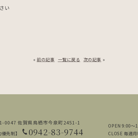
さい
«
前の記事
一覧に戻る
次の記事
»
1-0047 佐賀県鳥栖市今泉町2451-1
OPEN 9:00～1
0942-83-9744
約優先制】
CLOSE 毎週