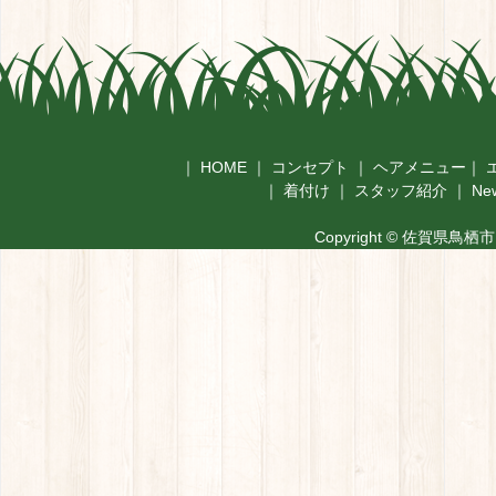
｜
HOME
｜
コンセプト
｜
ヘアメニュー
｜
｜
着付け
｜
スタッフ紹介
｜
Ne
Copyright © 佐賀県鳥栖市 美容室