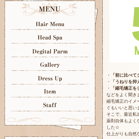
・
「前に比べて
・
「うねりを抑
・
「縮毛矯正を
などをよく聞き
縮毛矯正のイメ
ぐもいいと思いま
そこで、最近私
薬剤自体もよく
した☆
仕上がりも自然